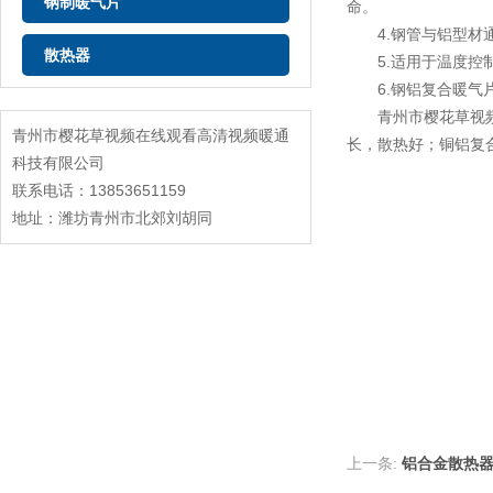
钢制暖气片
命。
4.钢管与铝型材通过开
散热器
5.适用于温度控制和热计量
6.钢铝复合暖气片轻
青州市樱花草视频在线观
青州市樱花草视频在线观看高清视频暖通
长，散热好；铜铝
科技有限公司
联系电话：13853651159
地址：潍坊青州市北郊刘胡同
上一条:
铝合金散热